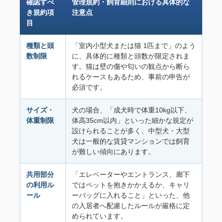
確認すべ
管理規約・飼育細則における具体的な
き規約項
注意点
目
種類と頭
「室内小型犬または猫 1匹まで」のよう
数制限
に、具体的に種類と頭数が限定されま
す。猫は壁の傷や匂いの観点から断ら
れるケースもあるため、事前の申告が
必須です。
サイズ・
犬の場合、「成犬時で体重10kg以下、
体重制限
体高35cm以内」といった細かな規定が
設けられることが多く、中型犬・大型
犬は一般的な賃貸マンションでは飼育
が難しい傾向にあります。
共用部分
「エレベーターやエントランス、廊下
の利用ル
ではペットを抱きかかえるか、キャリ
ール
ーバッグに入れること」といった、他
の入居者へ配慮したルールが厳格に定
められています。