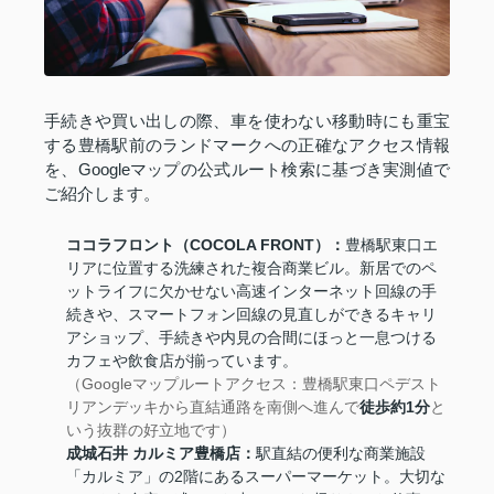
手続きや買い出しの際、車を使わない移動時にも重宝
する豊橋駅前のランドマークへの正確なアクセス情報
を、Googleマップの公式ルート検索に基づき実測値で
ご紹介します。
ココラフロント（COCOLA FRONT）：
豊橋駅東口エ
リアに位置する洗練された複合商業ビル。新居でのペ
ットライフに欠かせない高速インターネット回線の手
続きや、スマートフォン回線の見直しができるキャリ
アショップ、手続きや内見の合間にほっと一息つける
カフェや飲食店が揃っています。
（Googleマップルートアクセス：豊橋駅東口ペデスト
リアンデッキから直結通路を南側へ進んで
徒歩約1分
と
いう抜群の好立地です）
成城石井 カルミア豊橋店：
駅直結の便利な商業施設
「カルミア」の2階にあるスーパーマーケット。大切な