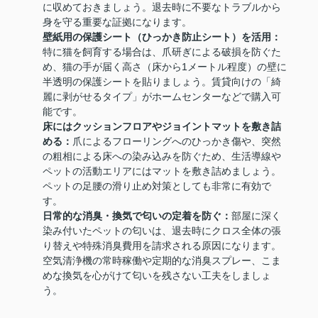
に収めておきましょう。退去時に不要なトラブルから
身を守る重要な証拠になります。
壁紙用の保護シート（ひっかき防止シート）を活用：
特に猫を飼育する場合は、爪研ぎによる破損を防ぐた
め、猫の手が届く高さ（床から1メートル程度）の壁に
半透明の保護シートを貼りましょう。賃貸向けの「綺
麗に剥がせるタイプ」がホームセンターなどで購入可
能です。
床にはクッションフロアやジョイントマットを敷き詰
める：
爪によるフローリングへのひっかき傷や、突然
の粗相による床への染み込みを防ぐため、生活導線や
ペットの活動エリアにはマットを敷き詰めましょう。
ペットの足腰の滑り止め対策としても非常に有効で
す。
日常的な消臭・換気で匂いの定着を防ぐ：
部屋に深く
染み付いたペットの匂いは、退去時にクロス全体の張
り替えや特殊消臭費用を請求される原因になります。
空気清浄機の常時稼働や定期的な消臭スプレー、こま
めな換気を心がけて匂いを残さない工夫をしましょ
う。