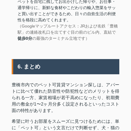
ペットを自宅に残してお出かけした帰りや、お仕事・
通学帰りに、新鮮な食材やこだわりの輸入惣菜をサッ
と買い出すことができるため、日々の自炊生活の利便
性を格段に高めてくれます。
（Googleマップルートアクセス：JRおよび名鉄「豊橋
駅」の連絡改札口を出てすぐ目の前のビル内、直結で
徒歩0分
の最強のターミナル立地です）
6. まとめ
豊橋市内でのペット可賃貸マンション探しは、アパー
トに比べて優れた防音性や防犯性などのメリットを得
られる一方、家賃相場が若干高めになったり、初期費
用の敷金が1〜2ヶ月分多く設定されるといったコスト
面の特性があります。
希望に叶うお部屋をスムーズに見つけるためには、単
に「ペット可」という文言だけで判断せず、犬・猫の