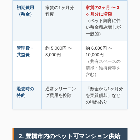
初期費用
家賃の1ヶ月分
家賃の2ヶ月 〜 3
（敷金）
程度
ヶ月分に増額
（ペット飼育に伴
い敷金積み増しが
一般的）
管理費・
約 5,000円 〜
約 6,000円 〜
共益費
8,000円
10,000円
（共有スペースの
清掃・維持費等を
含む）
退去時の
通常クリーニン
「敷金から1ヶ月分
特約
グ費用を控除
を実質償却」など
の特約あり
2. 豊橋市内のペット可マンション供給