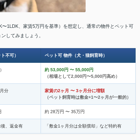
K〜1LDK、家賃5万円を基準）を想定し、通常の物件とペット可
ョンしてみましょう。
ット不可）
ペット可 物件（犬・猫飼育時）
準）
約 53,000円 〜 55,000円
（相場として2,000円〜5,000円高め）
ヶ月分
家賃の2ヶ月 〜 3ヶ月分に増額
（ペット飼育時は敷金+1〜2ヶ月が一般的）
円
約 28万円 〜 35万円
除後、返金有
「敷金1ヶ月分は全額償却」など特約有