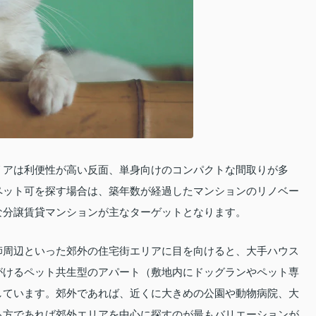
リアは利便性が高い反面、単身向けのコンパクトな間取りが多
ペット可を探す場合は、築年数が経過したマンションのリノベー
な分譲賃貸マンションが主なターゲットとなります。
師周辺といった郊外の住宅街エリアに目を向けると、大手ハウス
がけるペット共生型のアパート（敷地内にドッグランやペット専
しています。郊外であれば、近くに大きめの公園や動物病院、大
る方であれば郊外エリアを中心に探すのが最もバリエーションが