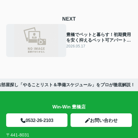
NEXT
豊橋でペットと暮らす！初期費用
を安く抑えるペット可アパートの
選び方と審査のコツ
2026.05.17
お部屋探し「やることリスト＆準備スケジュール」をプロが徹底解説！
Win-Win 豊橋店
0532-26-2103
お問い合わせ
〒441-8031