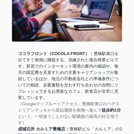
ココラフロント（COCOLA FRONT）：
豊橋駅東口を
出てすぐ南側に隣接する、洗練された複合商業ビルで
す。新居でのインターネット環境の案内の確認や、毎
月の固定費を見直すための主要キャリアショップが集
結しているほか、地元の不動産会社との準備条件につ
いての相談、必要書類を交わす打ち合わせの合間にリ
フレッシュできるお洒落なカフェ、飲食店が非常に充
実しています。
（Googleマップルートアクセス：豊橋駅東口のペデス
トリアンデッキから直結通路を南側へ進んで
徒歩約1分
という、一切迷うことのない駅隣接の最高の好立地で
す）
成城石井 カルミア豊橋店：
豊橋駅ビル「カルミア」の2