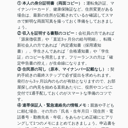
① 本人の身分証明書（両面コピー）：
運転免許証、マ
イナンバーカード、健康保険証など。住所変更がある
場合は、最新の住所が記載されているか確認してスマ
ホで鮮明な両面写真を撮っておく準備をしておきまし
ょう。
② 収入を証明する書類のコピー：
会社員の方であれば
「源泉徴収票」や「直近3ヶ月分の給与明細」。転職・
新社会人の方であれば「内定通知書（採用通知
書）」。学生さんであれば「合格通知書」や「学生
証」のコピーを用意します。フリーランスの方は「確
定申告書の控え」が生命線になります。
③ 住民票の写し（原本、マイナンバー記載なし）：
契
約手続きの最終ステップで必ず提出を求められます。
発行から3ヶ月以内のものが有効となりますので、お部
屋探しの内見を始める直前あたりに、役所やコンビニ
交付で1通手配しておくのがスマートな準備のコツで
す。
④ 連帯保証人・緊急連絡先の情報メモ：
親族や子ども
に頼む場合、その方の「氏名・生年月日・現住所・電
話番号・勤務先名・年収」をあらかじめ正確にヒアリ
ングして1つのメモにまとめておきましょう。申込書を