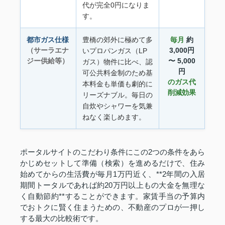
代が完全0円になりま
す。
都市ガス仕様
豊橋の郊外に極めて多
毎月
約
（サーラエナ
3,000円
いプロパンガス（LP
ジー供給等）
〜 5,000
ガス）物件に比べ、認
円
可公共料金制のため基
のガス代
本料金も単価も劇的に
削減効果
リーズナブル。毎日の
自炊やシャワーを気兼
ねなく楽しめます。
ポータルサイトのこだわり条件にこの2つの条件をあら
かじめセットして準備（検索）を進めるだけで、住み
始めてからの生活費が毎月1万円近く、**2年間の入居
期間トータルであれば約20万円以上もの大金を無理な
く自動節約**することができます。家賃手当の予算内
でおトクに賢く住まうための、不動産のプロが一押し
する最大の比較術です。