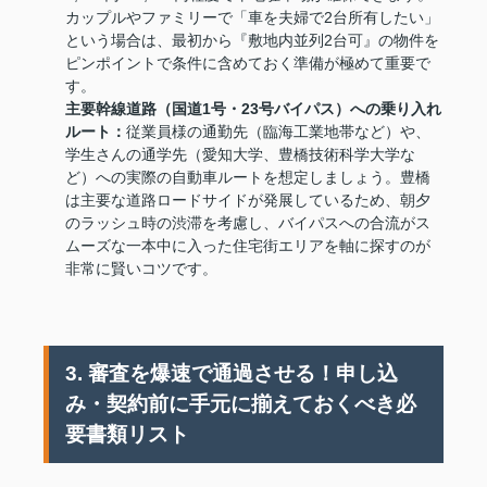
カップルやファミリーで「車を夫婦で2台所有したい」
という場合は、最初から『敷地内並列2台可』の物件を
ピンポイントで条件に含めておく準備が極めて重要で
す。
主要幹線道路（国道1号・23号バイパス）への乗り入れ
ルート：
従業員様の通勤先（臨海工業地帯など）や、
学生さんの通学先（愛知大学、豊橋技術科学大学な
ど）への実際の自動車ルートを想定しましょう。豊橋
は主要な道路ロードサイドが発展しているため、朝夕
のラッシュ時の渋滞を考慮し、バイパスへの合流がス
ムーズな一本中に入った住宅街エリアを軸に探すのが
非常に賢いコツです。
3. 審査を爆速で通過させる！申し込
み・契約前に手元に揃えておくべき必
要書類リスト