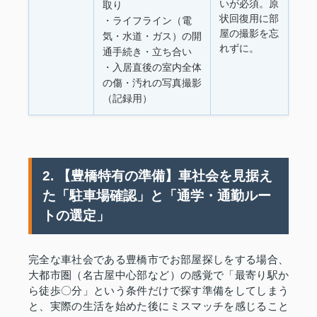
いが必須。原
取り
状回復用に部
・ライフライン（電
屋の撮影を忘
気・水道・ガス）の開
れずに。
通手続き・立ち合い
・入居直後の室内全体
の傷・汚れの写真撮影
（記録用）
2. 【豊橋特有の準備】車社会を見据え
た「駐車場確認」と「通学・通勤ルー
トの選定」
完全な車社会である豊橋市でお部屋探しをする場合、
大都市圏（名古屋中心部など）の感覚で「最寄り駅か
ら徒歩〇分」という条件だけで探す準備をしてしまう
と、実際の生活を始めた後にミスマッチを感じること