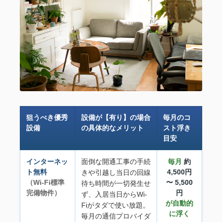
狙うべき優秀
設備が【有り】の場合
毎月のコ
設備
の具体的なメリット
スト浮き
目安
インターネッ
面倒な開通工事の手続
毎月
約
ト無料
4,500円
きや引越し当日の回線
（Wi-Fi標準
〜 5,500
待ち時間が一切発生せ
完備物件）
円
ず、入居当日からWi-
が自動的
Fiがタダで使い放題。
に浮く
毎月の通信プロバイダ