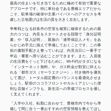
最高の住まいを引き当てるために極めて有効で重要な
アプローチです。特に車社会である豊橋エリアだから
こそ、駐車場の確保や主要バイパスへのアクセスを考
慮した立地選びは生活の質を大きく左右します。
争奪戦となる好条件の空室を確実に確保するための最
大のコツは、内見をスタートさせる段階で「身分証明
書」や「収入証明」、親族の「連帯保証人メモ」をあ
らかじめ手元に揃えて準備しておくことです。この事
前の書類手配さえ整っていれば、内見当日に一番手で
申込・審査へ滑り込むことができます。また、入居後
の生活費をぐっと下げるために、Wi-Fi代がタダになる
「インターネット無料」や、ガス料金が割安に抑えら
れる「都市ガス（サーラエナジー）」付き物件を優先
して選び、トータル固定費のバランスを最適化させま
しょう。駅前のココラフロントやカルミアといった便
利な店舗インフラも、新生活への準備プロセスを優し
く支えてくれます。
「入学や入社、転勤に合わせて、豊橋市内で今から準
備して間に合う一番おすすめの空室情報を教えてほし