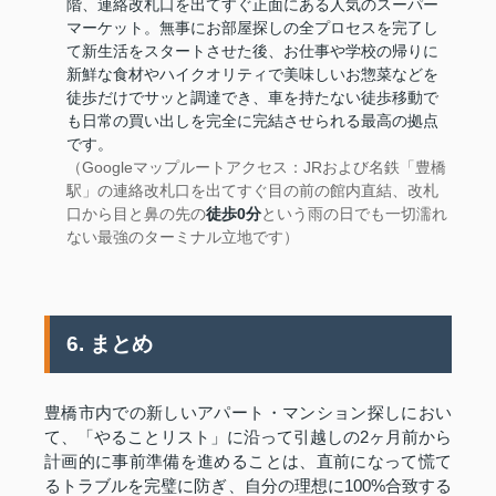
階、連絡改札口を出てすぐ正面にある人気のスーパー
マーケット。無事にお部屋探しの全プロセスを完了し
て新生活をスタートさせた後、お仕事や学校の帰りに
新鮮な食材やハイクオリティで美味しいお惣菜などを
徒歩だけでサッと調達でき、車を持たない徒歩移動で
も日常の買い出しを完全に完結させられる最高の拠点
です。
（Googleマップルートアクセス：JRおよび名鉄「豊橋
駅」の連絡改札口を出てすぐ目の前の館内直結、改札
口から目と鼻の先の
徒歩0分
という雨の日でも一切濡れ
ない最強のターミナル立地です）
6. まとめ
豊橋市内での新しいアパート・マンション探しにおい
て、「やることリスト」に沿って引越しの2ヶ月前から
計画的に事前準備を進めることは、直前になって慌て
るトラブルを完璧に防ぎ、自分の理想に100%合致する