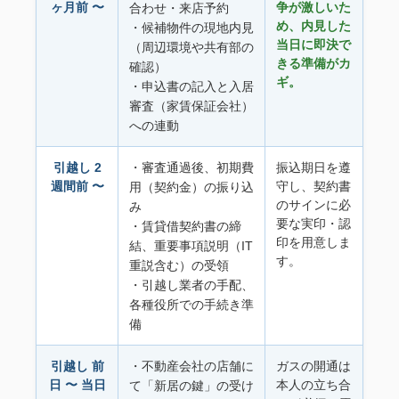
ヶ月前 〜
争が激しいた
合わせ・来店予約
め、内見した
・候補物件の現地内見
当日に即決で
（周辺環境や共有部の
きる準備がカ
確認）
ギ。
・申込書の記入と入居
審査（家賃保証会社）
への連動
引越し 2
・審査通過後、初期費
振込期日を遵
週間前 〜
守し、契約書
用（契約金）の振り込
のサインに必
み
要な実印・認
・賃貸借契約書の締
印を用意しま
結、重要事項説明（IT
す。
重説含む）の受領
・引越し業者の手配、
各種役所での手続き準
備
引越し 前
・不動産会社の店舗に
ガスの開通は
日 〜 当日
本人の立ち合
て「新居の鍵」の受け