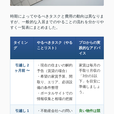
時期によってやるべきタスクと費用の動向は異なりま
すが、一般的な入居までのやることの流れを分かりや
すく一覧表にまとめました。
タイミン
やるべきタスク（やる
プロからの実
グ
ことリスト）
践的なアドバ
イス
引越し 2
・現在の住まいの解約
家賃は毎月の
ヶ月前 〜
手取り月収の
予告（賃貸の場合）
「3分の1以
・希望の家賃予算、間
下」を目安に
取り、エリア、必須設
準備しましょ
備の条件整理
う。
・ポータルサイトでの
情報収集と相場の把握
引越し 1
・不動産会社への問い
良い物件は競