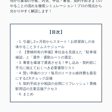
理から書類の手配、内見、申込・審査、契約手続きまでの
やることの流れを徹底シミュレーション！プロの視点から
分かりやすく解説します！
【目次】
・1. 引越し2ヶ月前からスタート！お部屋探しの全
体やることタイムスケジュール
・2. 【豊橋特有の準備】車社会を見据えた「駐車場
確認」と「通学・通勤ルートの選定」
・3. 審査を爆速で通過させる！申し込み・契約前に
手元に揃えておくべき必要書類リスト
・4. 賢い準備のコツ！毎月のトータル維持費を最安
にする2大チェック設備
・5. 契約手続きや相談の合間にリフレッシュ！豊橋
駅周辺の主要店舗アクセス
・6. まとめ