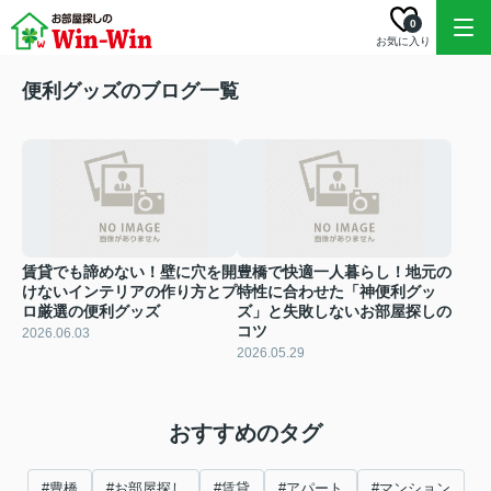
0
お気に入り
便利グッズのブログ一覧
賃貸でも諦めない！壁に穴を開
豊橋で快適一人暮らし！地元の
けないインテリアの作り方とプ
特性に合わせた「神便利グッ
ロ厳選の便利グッズ
ズ」と失敗しないお部屋探しの
コツ
2026.06.03
2026.05.29
おすすめのタグ
#豊橋
#お部屋探し
#賃貸
#アパート
#マンション