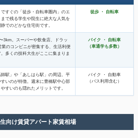
まですぐの「徒歩・自転車圏内」のエ
徒歩 ・ 自転車
くまで残る学生や院生に絶大な人気を
閑静でのどかな住宅街です。
〜3km。スーパーや飲食店、ドラッ
バイク ・ 自転車
（車通学も多数）
営業のコンビニが密集する、生活利便
ア。多くの技科大生がここに集まりま
高師駅」や「あしはら駅」の周辺。平
バイク ・ 自動車
（バス利用含む）
やすいのが特徴。週末に豊橋駅中心部
きやすいのも隠れたメリットです。
学生向け賃貸アパート家賃相場