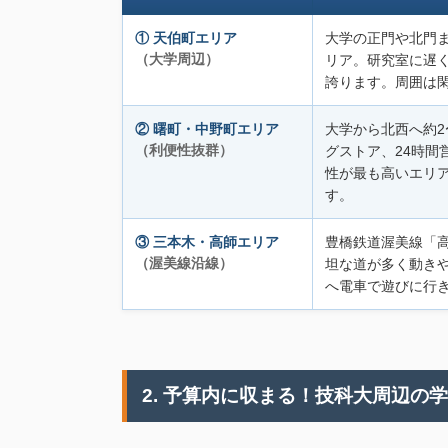
① 天伯町エリア
大学の正門や北門
（大学周辺）
リア。研究室に遅
誇ります。周囲は
② 曙町・中野町エリア
大学から北西へ約2
（利便性抜群）
グストア、24時間
性が最も高いエリ
す。
③ 三本木・高師エリア
豊橋鉄道渥美線「
（渥美線沿線）
坦な道が多く動き
へ電車で遊びに行
2. 予算内に収まる！技科大周辺の