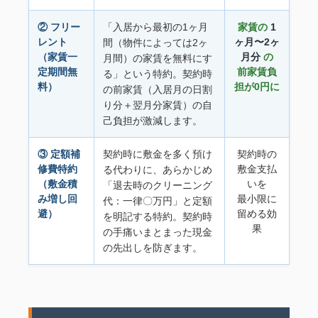
② フリー
「入居から最初の1ヶ月
家賃の
1
レント
ヶ月〜2ヶ
間（物件によっては2ヶ
（家賃一
月分
の
月間）の家賃を無料にす
定期間無
前家賃負
る」という特約。契約時
料）
担が0円に
の前家賃（入居月の日割
り分＋翌月分家賃）の自
己負担が激減します。
③ 定額補
契約時に敷金を多く預け
契約時の
修費特約
敷金支払
る代わりに、あらかじめ
（敷金積
いを
「退去時のクリーニング
み増し回
最小限に
代：一律〇万円」と定額
避）
留める効
を明記する特約。契約時
果
の手痛いまとまった現金
の先出しを防ぎます。