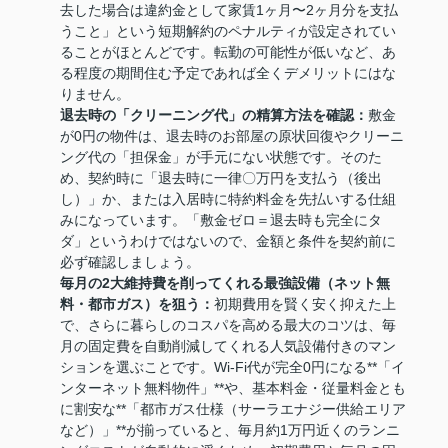
去した場合は違約金として家賃1ヶ月〜2ヶ月分を支払
うこと」という短期解約のペナルティが設定されてい
ることがほとんどです。転勤の可能性が低いなど、あ
る程度の期間住む予定であれば全くデメリットにはな
りません。
退去時の「クリーニング代」の精算方法を確認：
敷金
が0円の物件は、退去時のお部屋の原状回復やクリーニ
ング代の「担保金」が手元にない状態です。そのた
め、契約時に「退去時に一律〇万円を支払う（後出
し）」か、または入居時に特約料金を先払いする仕組
みになっています。「敷金ゼロ＝退去時も完全にタ
ダ」というわけではないので、金額と条件を契約前に
必ず確認しましょう。
毎月の2大維持費を削ってくれる最強設備（ネット無
料・都市ガス）を狙う：
初期費用を賢く安く抑えた上
で、さらに暮らしのコスパを高める最大のコツは、毎
月の固定費を自動削減してくれる人気設備付きのマン
ションを選ぶことです。Wi-Fi代が完全0円になる**「イ
ンターネット無料物件」**や、基本料金・従量料金とも
に割安な**「都市ガス仕様（サーラエナジー供給エリア
など）」**が揃っていると、毎月約1万円近くのランニ