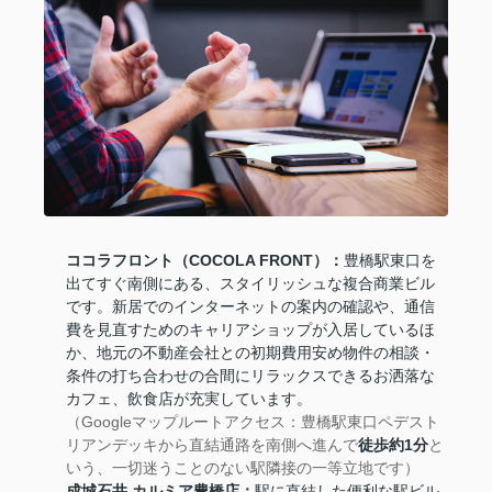
ココラフロント（COCOLA FRONT）：
豊橋駅東口を
出てすぐ南側にある、スタイリッシュな複合商業ビル
です。新居でのインターネットの案内の確認や、通信
費を見直すためのキャリアショップが入居しているほ
か、地元の不動産会社との初期費用安め物件の相談・
条件の打ち合わせの合間にリラックスできるお洒落な
カフェ、飲食店が充実しています。
（Googleマップルートアクセス：豊橋駅東口ペデスト
リアンデッキから直結通路を南側へ進んで
徒歩約1分
と
いう、一切迷うことのない駅隣接の一等立地です）
成城石井 カルミア豊橋店：
駅に直結した便利な駅ビル