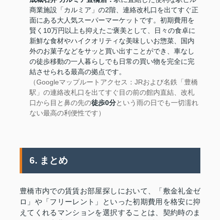
商業施設「カルミア」の2階、連絡改札口を出てすぐ正
面にある大人気スーパーマーケットです。初期費用を
賢く10万円以上も抑えたご褒美として、日々の食卓に
新鮮な食材やハイクオリティな美味しいお惣菜、国内
外のお菓子などをサッと買い出すことができ、車なし
の徒歩移動の一人暮らしでも日常の買い物を完全に完
結させられる最高の拠点です。
（Googleマップルートアクセス：JRおよび名鉄「豊橋
駅」の連絡改札口を出てすぐ目の前の館内直結、改札
口から目と鼻の先の
徒歩0分
という雨の日でも一切濡れ
ない最高の利便性です）
6. まとめ
豊橋市内での賃賃お部屋探しにおいて、「敷金礼金ゼ
ロ」や「フリーレント」といった初期費用を格安に抑
えてくれるマンションを選択することは、契約時のま