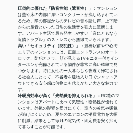
圧倒的に優れた「防音性能（遮音性）」：
マンション
は壁や床の内部に厚いコンクリートが流し込まれてい
るため、隣の部屋からのテレビの音や話し声、上下階
からの足音といった日常の生活音を強力に遮断しま
す。アパート生活で最も発生しやすい「音にともなう
近隣トラブル」のストレスから無縁でいられます。
高い「セキュリティ（防犯性）」：
豊橋駅前や中心街
エリアのマンションには、正面エントランスのオート
ロック、防犯カメラ、顔が見えるTVモニター付きイン
ターホンが完備されている物件が非常に高い確率で見
つかります。特に女性の一人暮らしや夜遅く帰宅され
る社会人にとって、不審者を建物入り口でシャットア
ウトできる安心感は何物にも代えがたい大きな魅力で
す。
冷暖房効率が高く「光熱費を抑えられる」：
RC造のマ
ンションはアパートに比べて気密性・断熱性が優れて
います。外気の影響を受けにくく、室内の冷気や暖気
が逃げにくいため、夏冬のエアコンの消費電力を大幅
に削減。結果として毎月の電気代・固定費を安く抑え
て暮らすことが可能です。