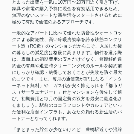
とまった出費を一気に10万円〜20万円近く引き下げ、
家具や家電の購入予算に現金を有効活用できるため、
無理のないスマートな新生活をスタートさせるために
極めて有効で価値のあるアプローチです。
一般的なアパートに比べて優れた防音性やオートロッ
クによる防犯性、高い冷暖房効率を誇る鉄筋コンクリ
ート造（RC造）のマンションだからこそ、入居した後
の暮らしの満足度は格段に高まります。物件を選ぶ際
は、表面上の初期費用の安さだけでなく、短期解約違
約金の有無や退去時クリーニング代のルールを契約前
にしっかり確認・納得しておくことが失敗を防ぐ最大
のコツです。また、毎月の通信費が0円になる「インタ
ーネット無料」や、ガス代が安く抑えられる「都市ガ
ス（サーラエナジー）」付きマンションを優先して選
び、初期費用と毎月の固定費の双方を最安に最適化さ
せましょう。駅前のココラフロントやカルミアといっ
た便利な店舗インフラも、あなたの頼れる新生活のパ
ートナーとなってくれます。
「まとまった貯金が少ないけれど、豊橋駅近くや沿線