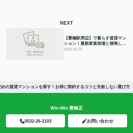
NEXT
【豊橋駅周辺】で暮らす賃貸マン
ション！最新家賃相場と後悔しな
いお部屋探しのコツ
2026.05.25
安めの賃貸マンションを探す！お得に契約するコツと失敗しない選び方
Win-Win 豊橋店
0532-26-2103
お問い合わせ