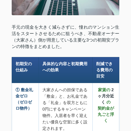
手元の現金を大きく減らさずに、憧れのマンション生
活をスタートさせるために狙うべき、不動産オーナー
（大家さん）側が用意している主要な3つの初期安プラ
ンの特徴をまとめました。
初期安の
具体的な内容と初期費用
削減でき
仕組み
への効果
る費用の
目安
① 敷金礼
大家さんへの担保である
家賃の
2
金ゼロ
ヶ月分近
「敷金」と、お礼金であ
（ゼロゼ
く
の
る「礼金」を双方ともに
ロ物件）
契約金が
0円にするキャンペーン
丸ごと浮
物件。入居者を早く迎え
く
たい優良な空室に多く設
定されます。