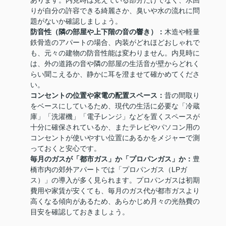
あります。内見時は見えている部分だけでなく、水回
りが自分の許容できる綺麗さか、臭いや水の流れに問
題がないか確認しましょう。
防音性（隣の部屋や上下階の音の響き）：
木造や軽量
鉄骨造のアパートの場合、内装がどれほどおしゃれで
も、元々の建物の防音性能は変わりません。内見時に
は、外の道路の音や隣の部屋の生活音が壁からどれく
らい聞こえるか、静かに耳を澄ませて確かめてくださ
い。
コンセントの位置や家電の配置スペース：
昔の間取り
をベースにしているため、現代の生活に必要な「冷蔵
庫」「洗濯機」「電子レンジ」などを置くスペースが
十分に確保されているか、またテレビやパソコン用の
コンセントが使いやすい位置にあるかをメジャーで測
っておくと安心です。
毎月のガスが「都市ガス」か「プロパンガス」か：
豊
橋市内の郊外アパートでは「プロパンガス（LPガ
ス）」の導入が多く見られます。プロパンガスは初期
費用や家賃が安くても、毎月のガス代が都市ガスより
高くなる傾向があるため、あらかじめ月々の光熱費の
目安を確認しておきましょう。