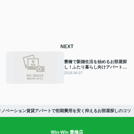
NEXT
豊橋で新婚生活を始めるお部屋探
し！ふたり暮らし向けアパートの
相場と失敗しない選び方
2026.06.07
リノベーション賃貸アパートで初期費用を安く抑えるお部屋探しのコツ
Win-Win 豊橋店