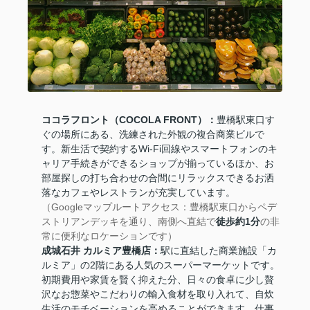
ココラフロント（COCOLA FRONT）：
豊橋駅東口す
ぐの場所にある、洗練された外観の複合商業ビルで
す。新生活で契約するWi-Fi回線やスマートフォンのキ
ャリア手続きができるショップが揃っているほか、お
部屋探しの打ち合わせの合間にリラックスできるお洒
落なカフェやレストランが充実しています。
（Googleマップルートアクセス：豊橋駅東口からペデ
ストリアンデッキを通り、南側へ直結で
徒歩約1分
の非
常に便利なロケーションです）
成城石井 カルミア豊橋店：
駅に直結した商業施設「カ
ルミア」の2階にある人気のスーパーマーケットです。
初期費用や家賃を賢く抑えた分、日々の食卓に少し贅
沢なお惣菜やこだわりの輸入食材を取り入れて、自炊
生活のモチベーションを高めることができます。仕事