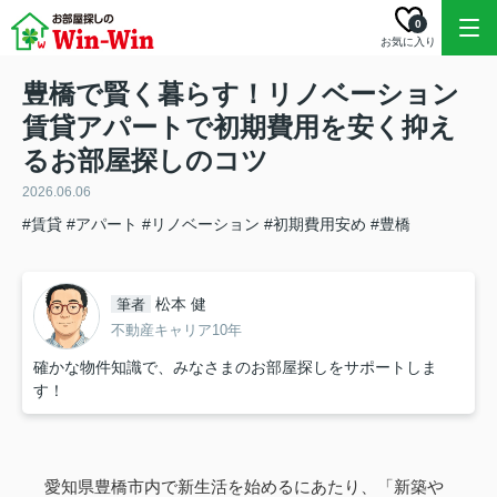
0
お気に入り
豊橋で賢く暮らす！リノベーション
賃貸アパートで初期費用を安く抑え
るお部屋探しのコツ
2026.06.06
#賃貸
#アパート
#リノベーション
#初期費用安め
#豊橋
松本 健
筆者
不動産キャリア10年
確かな物件知識で、みなさまのお部屋探しをサポートしま
す！
愛知県豊橋市内で新生活を始めるにあたり、「新築や