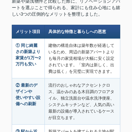
新築や築浅物件と比較した際に、リノベーションアパ
ートを選ぶことで得られる、家計にも住み心地にも嬉
しい3つの圧倒的なメリットを整理しました。
メリット項目
具体的な特徴と暮らしへの恩恵
① 同じ綺麗
建物の構造自体は築年数が経過して
さの新築より
いるため、周辺の新築アパートより
家賃が1万〜2
も毎月の家賃相場が大幅に安く設定
万円も安い
されています。「室内は新しく、出
費は低く」を完璧に実現できます。
② 最新のデ
流行のおしゃれなアクセントクロ
ザインや
ス、温かみのある木目調のフロアタ
使いやすい設
イル、独立洗面台や温水洗浄便座、
備への刷新
システムキッチンなど、人気の高い
最新の設備が導入されているケース
が目立ちます。
③ 駅から近
新築アパートを建てられる土地が駅